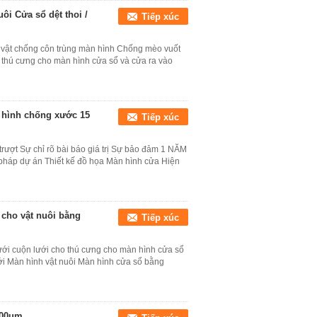
ôi Cửa sổ dệt thoi /
Tiếp xúc
g vật chống côn trùng màn hình Chống mèo vuốt
 thú cưng cho màn hình cửa sổ và cửa ra vào
n hình chống xước 15
Tiếp xúc
trượt Sự chỉ rõ bài báo giá trị Sự bảo đảm 1 NĂM
i pháp dự án Thiết kế đồ họa Màn hình cửa Hiện
 cho vật nuôi bằng
Tiếp xúc
ới cuộn lưới cho thú cưng cho màn hình cửa sổ
ưới Màn hình vật nuôi Màn hình cửa sổ bằng
100um