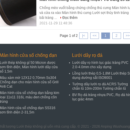
Chống mèo vuốt bằng chứng chống thú cưng Màn hình lư
và cửa ra vào Màn hình thú cưng Lưới sợi thủy tinh trá
bãi tráng ...
Đọc thêm
2021-11-29 11:48:36
Page 1 of 2
|<
<<
1
2
>>
Màn hình cửa sổ chống đạn
Lưới dây rọ đá
Lưới thép không gỉ 50 Micron được
Lưới dây rọ hình lục giác tráng PVC
sơn tĩnh điện, Màn hình lưới dây cửa
2.0-4.0mm cho xây dựng
sổ 1,5m
Lồng lưới thép 0,5-1,8M Lưới thép 
Màu xám mờ 12X12 0,70mm Ss304
dụng đường sắt ISO9001
Chống đạn cho màn hình cửa sổ Grill
Tường dây lưới rọ đá ACRS Tường
Anti Cat
chắn lũ 10m-200m Tường chắn lũ
Màn hình cửa sổ chống đạn bằng kim
BV Rọ đá tráng nhựa PVC, Rọ đá hì
loại 11x11 316L màu đen chống côn
lục giác 4mm
trùng
Màn hình cửa sổ chống đạn SS316
sơn tĩnh điện 2-31,5m
chất lượng Lưới thép không gỉ uốn nhà cung cấp. © 2021 - 2026 Anping Wushuang T