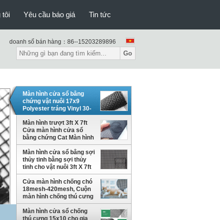
 tôi
Yêu cầu báo giá
Tin tức
doanh số bán hàng：
86--15203289896
Go
Màn hình cửa sổ bằng
chứng vật nuôi 17x9
Polyester tráng Vinyl 30-
70m / cuộn
Màn hình trượt 3ft X 7ft
Cửa màn hình cửa sổ
bằng chứng Cat Màn hình
cửa sổ bằng sợi thủy tinh
Màn hình cửa sổ bằng sợi
than
thủy tinh bằng sợi thủy
tinh cho vật nuôi 3ft X 7ft
Sử dụng siêu năng lượng
mặt trời
Cửa màn hình chống chó
18mesh-420mesh, Cuộn
màn hình chống thú cưng
Polyester
Màn hình cửa sổ chống
thú cưng 15x10 cho gia