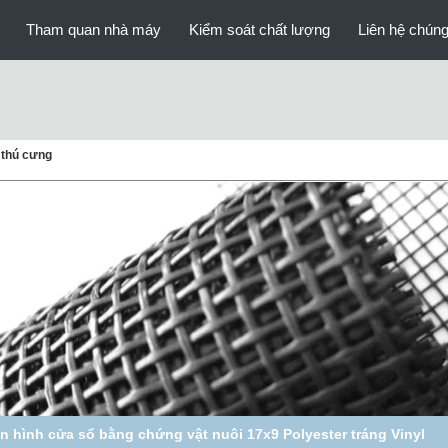
Tham quan nhà máy
Kiểm soát chất lượng
Liên hệ chúng
 thú cưng
àn hình trượt 3ft X 7ft Cửa màn hình cửa sổ bằng chứng Cat