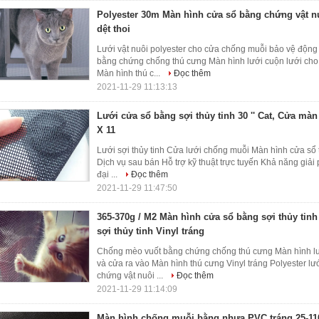
Polyester 30m Màn hình cửa sổ bằng chứng vật nu
dệt thoi
Lưới vật nuôi polyester cho cửa chống muỗi bảo vệ độn
bằng chứng chống thú cưng Màn hình lưới cuộn lưới cho
Màn hình thú c...
Đọc thêm
2021-11-29 11:13:13
Lưới cửa sổ bằng sợi thủy tinh 30 '' Cat, Cửa mà
X 11
Lưới sợi thủy tinh Cửa lưới chống muỗi Màn hình cửa sổ 
Dịch vụ sau bán Hỗ trợ kỹ thuật trực tuyến Khả năng giả
đại ...
Đọc thêm
2021-11-29 11:47:50
365-370g / M2 Màn hình cửa sổ bằng sợi thủy tinh
sợi thủy tinh Vinyl tráng
Chống mèo vuốt bằng chứng chống thú cưng Màn hình lư
và cửa ra vào Màn hình thú cưng Vinyl tráng Polyester l
chứng vật nuôi ...
Đọc thêm
2021-11-29 11:14:09
Màn hình chống muỗi bằng nhựa PVC tráng 25-1