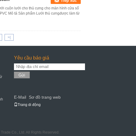
Tiếp xúc
ới cuộn lưới cho thú cưng cho màn hình cửa sổ
ng PVC Mô tả Sản phẩm Lưới thú cưngđược làm từ
>|
Yêu cầu báo giá
Gửi
Sử
E-Mail
Sơ đồ trang web
|
nh
Trang di động
rade Co., Ltd. All Rights Reserved.