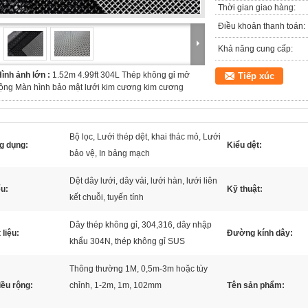
Thời gian giao hàng:
Điều khoản thanh toán:
Khả năng cung cấp:
ình ảnh lớn :
1.52m 4.99ft 304L Thép không gỉ mở
Tiếp xúc
ộng Màn hình bảo mật lưới kim cương kim cương
Bộ lọc, Lưới thép dệt, khai thác mỏ, Lưới
g dụng:
Kiểu dệt:
bảo vệ, In bảng mạch
Dệt dây lưới, dây vải, lưới hàn, lưới liên
u:
Kỹ thuật:
kết chuỗi, tuyến tính
Dây thép không gỉ, 304,316, dây nhập
 liệu:
Đường kính dây:
khẩu 304N, thép không gỉ SUS
Thông thường 1M, 0,5m-3m hoặc tùy
ều rộng:
chỉnh, 1-2m, 1m, 102mm
Tên sản phẩm: