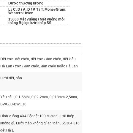
Được thương lượng
L / C, D / A, D / P, T / T, MoneyGram,
Western Union
15000 Mét vuông / Mét vuông mỗi
tháng Bộ lọc lưới thép SS
Dệt trơn, dệt chéo, dệt trơn / đan chéo, dệt kiểu
Hà Lan / trơn / đan chéo, đan chéo hoặc Hà Lan
Lưới dệt, hàn
Yêu cầu, 0,1-5MM, 0,02-2mm, 0,018mm-2,5mm,
BWG33-BWG16
Hình vuông 4X4 Bột dệt 100 Micron Lưới thép
không gỉ, Lưới thép không gỉ an toàn, SS304 316
dệt Hà L