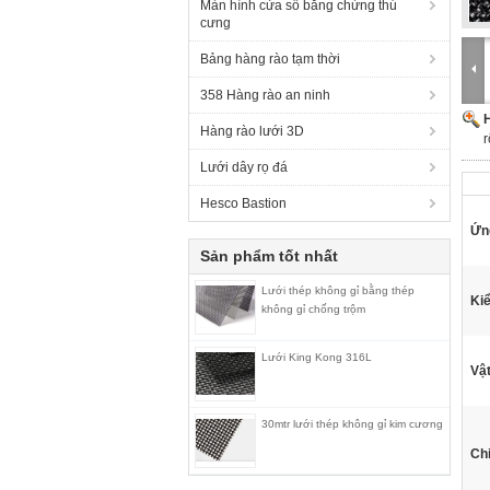
Màn hình cửa sổ bằng chứng thú
cưng
Bảng hàng rào tạm thời
358 Hàng rào an ninh
H
Hàng rào lưới 3D
r
Lưới dây rọ đá
Hesco Bastion
Ứn
Sản phẩm tốt nhất
Lưới thép không gỉ bằng thép
Kiể
không gỉ chống trộm
Lưới King Kong 316L
Vật
30mtr lưới thép không gỉ kim cương
Chi