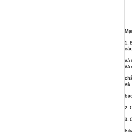
Mạn
1. 
các
và 
va
chẳ
và
bảo
2. 
3. 
bức