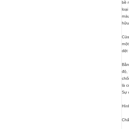
bề 
loại
màu
hữu
Cửa
một
dệt 
Bằn
độ,
chố
là 
Sự 
Hình
Chấ