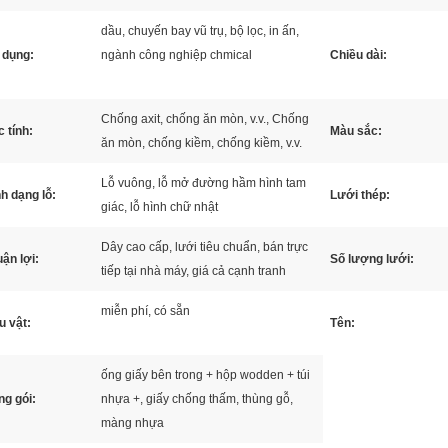
dầu, chuyến bay vũ trụ, bộ lọc, in ấn,
 dụng:
ngành công nghiệp chmical
Chiều dài:
Chống axit, chống ăn mòn, v.v., Chống
 tính:
Màu sắc:
ăn mòn, chống kiềm, chống kiềm, v.v.
Lỗ vuông, lỗ mở đường hầm hình tam
h dạng lỗ:
Lưới thép:
giác, lỗ hình chữ nhật
Dây cao cấp, lưới tiêu chuẩn, bán trực
ận lợi:
Số lượng lưới:
tiếp tại nhà máy, giá cả cạnh tranh
miễn phí, có sẵn
u vật:
Tên:
ống giấy bên trong + hộp wodden + túi
g gói:
nhựa +, giấy chống thấm, thùng gỗ,
màng nhựa