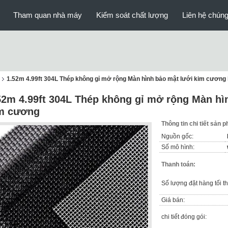
Tham quan nhà máy
Kiểm soát chất lượng
Liên hệ chúng
1.52m 4.99ft 304L Thép không gỉ mở rộng Màn hình bảo mật lưới kim cươn
52m 4.99ft 304L Thép không gỉ mở rộng Màn hì
m cương
Thông tin chi tiết sản 
Nguồn gốc:
Số mô hình:
Thanh toán:
Số lượng đặt hàng tối th
Giá bán:
chi tiết đóng gói: