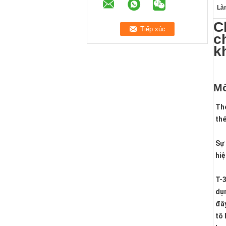
Làm
C
c
k
Mô
Thé
th
Sự 
hiệ
T-3
dụn
đây
tô 