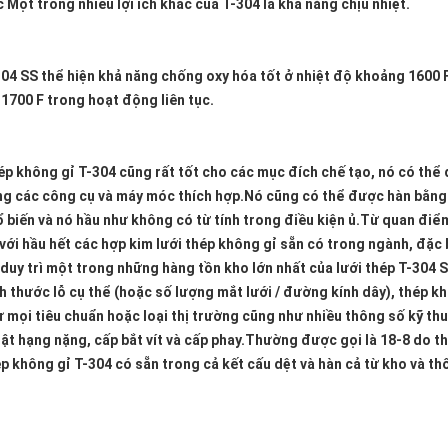
 Một trong nhiều lợi ích khác của T-304 là khả năng chịu nhiệt.
04 SS thể hiện khả năng chống oxy hóa tốt ở nhiệt độ khoảng 1600 F 
1700 F trong hoạt động liên tục. 
p không gỉ T-304 cũng rất tốt cho các mục đích chế tạo, nó có thể đ
g các công cụ và máy móc thích hợp.Nó cũng có thể được hàn bằng c
 biến và nó hầu như không có từ tính trong điều kiện ủ.Từ quan điểm
với hầu hết các hợp kim lưới thép không gỉ sẵn có trong ngành, đặc b
duy trì một trong những hàng tồn kho lớn nhất của lưới thép T-304 SS
h thước lỗ cụ thể (hoặc số lượng mắt lưới / đường kính dây), thép k
 mọi tiêu chuẩn hoặc loại thị trường cũng như nhiều thông số kỹ thu
ật hạng nặng, cấp bắt vít và cấp phay.Thường được gọi là 18-8 do t
p không gỉ T-304 có sẵn trong cả kết cấu dệt và hàn cả từ kho và th