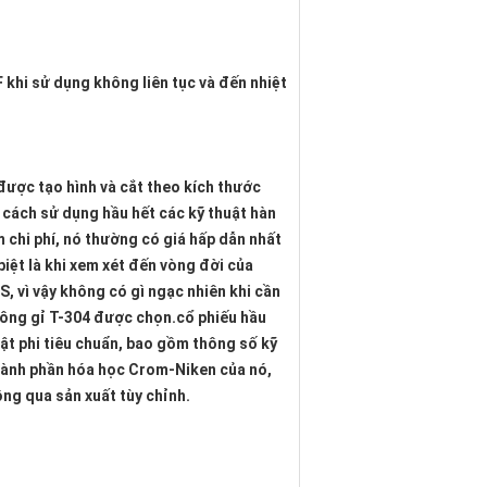
khi sử dụng không liên tục và đến nhiệt 
ược tạo hình và cắt theo kích thước 
ách sử dụng hầu hết các kỹ thuật hàn 
 chi phí, nó thường có giá hấp dẫn nhất 
iệt là khi xem xét đến vòng đời của 
, vì vậy không có gì ngạc nhiên khi cần 
hông gỉ T-304 được chọn.cổ phiếu hầu 
ật phi tiêu chuẩn, bao gồm thông số kỹ 
hành phần hóa học Crom-Niken của nó, 
ông qua sản xuất tùy chỉnh.