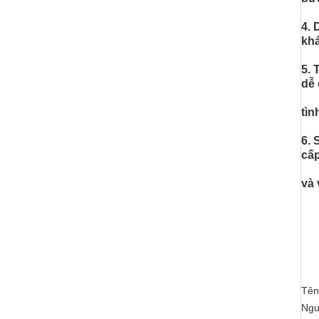
4. 
khá
5. 
dễ 
tìn
6. 
cấp
và 
Tên
Ngu