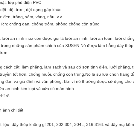
mặt: lớp phủ điện PVC
 dệt: dệt trơn, dệt dạng gấp khúc
: đen, trắng, xám, vàng, nâu, v.v.
 ích: chống đạn, chống trộm, phòng chống côn trùng
 lưới an ninh inox còn được gọi là lưới an ninh, lưới an toàn, lưới chố
 trong những sản phẩm chính của XUSEN.Nó được làm bằng dây thép kh
trơn.
g cách cắt, làm phẳng, làm sạch và sau đó sơn tĩnh điện, lưới phẳng, t
 truyền tốt hơn, chống muỗi, chống côn trùng.Nó là sự lựa chọn hàng 
ng đạn và gia đình và văn phòng. Bởi vì nó thường được sử dụng cho c
cửa an ninh kim loại và cửa sổ màn hình.
chỉ rõ
 ảnh chi tiết
t liệu: dây thép không gỉ 201, 202.304, 304L, 316.316L và dây mạ kẽ