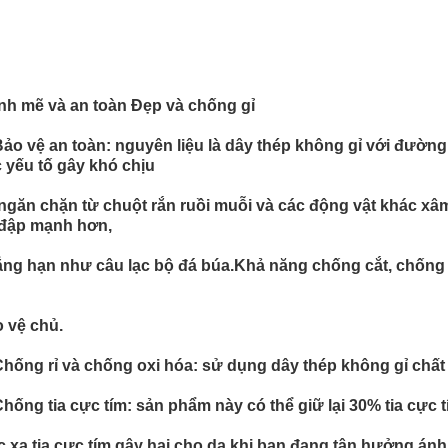
h mẽ và an toàn Đẹp và chống gỉ
Bảo vệ an toàn: nguyên liệu là dây thép không gỉ với đường k
 yếu tố gây khó chịu
ngăn chặn từ chuột rắn ruồi muỗi và các động vật khác x
 đập mạnh hơn,
ng hạn như câu lạc bộ đá búa.Khả năng chống cắt, chống
 vệ chủ.
Chống rỉ và chống oxi hóa: sử dụng dây thép không gỉ chất
Chống tia cực tím: sản phẩm này có thể giữ lại 30% tia cực t
 xạ tia cực tím gây hại cho da khi bạn đang tận hưởng ánh 