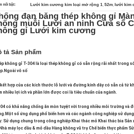
Lưới kim cương kim loại mở rộng 1
52m
lưới kim 
 nổi bật:
,
,
hống đạn bằng thép không gỉ Màn
hống muỗi Lưới an ninh Cửa sổ C
hông gỉ Lưới kim cương
 tả Sản phẩm
p không gỉ T-304 là loại thép không gỉ có sẵn rộng rãi nhất trong số
ép.Ngoài vô số
kết hợp của các kích thước lỗ lưới và đường kính dây có sẵn cả từ kh
n nhiều lợi ích và phần lớn được coi là tiêu chuẩn của ngành.
04 có khả năng chống ăn mòn tuyệt vời trong nhiều môi trường và đ
g.Một số ứng dụng phổ biến hơn và các ngành công nghiệp sử dụng t
: Sử dụng chung trong công nghiệp Khai thác mỏ Khai thác bia Sản x
Nhà máy lọc dầu & mỏ dầu Hàng không vũ trụ Chế biến thực phẩm Sử