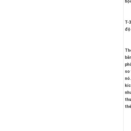
học
T-3
độ 
Thé
bằn
phổ
so 
nó.
kíc
như
thu
thé