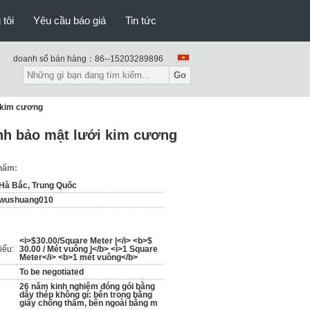
 tôi
Yêu cầu báo giá
Tin tức
doanh số bán hàng：
86--15203289896
Go
g kim cương
nh bảo mật lưới kim cương
phẩm:
Hà Bắc, Trung Quốc
wushuang010
<i>$30.00/Square Meter |</i> <b>$
iểu:
30.00 / Mét vuông |</b> <i>1 Square
Meter</i> <b>1 mét vuông</b>
To be negotiated
26 năm kinh nghiệm đóng gói bằng
dây thép không gỉ: bên trong bằng
giấy chống thấm, bên ngoài bằng m